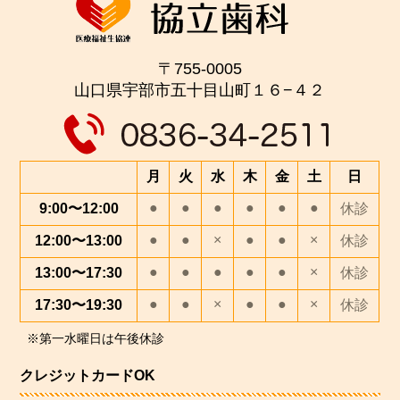
〒755-0005
山口県宇部市五十目山町１６−４２
月
火
水
木
金
土
日
●
●
●
●
●
●
9:00〜12:00
休診
●
●
×
●
●
×
12:00〜13:00
休診
●
●
●
●
●
×
13:00〜17:30
休診
●
●
×
●
●
×
17:30〜19:30
休診
※第一水曜日は午後休診
クレジットカードOK