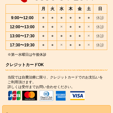
月
火
水
木
金
土
日
●
●
●
●
●
●
9:00〜12:00
休診
●
●
×
●
●
×
12:00〜13:00
休診
●
●
●
●
●
×
13:00〜17:30
休診
●
●
×
●
●
×
17:30〜19:30
休診
※第一水曜日は午後休診
クレジットカードOK
当院では自費治療に限り、クレジットカードでのお支払いを
ご利用頂けます。
詳しくは受付までお問い合わせください。